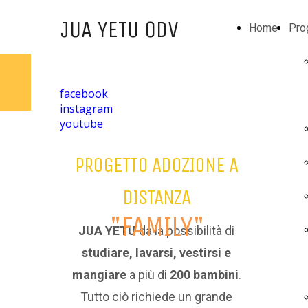
JUA YETU ODV
Home
Pro
facebook
instagram
youtube
PROGETTO ADOZIONE A
DISTANZA
"FAMILY"
JUA YETU
da la possibilità di
studiare, lavarsi, vestirsi e
mangiare
a più di
200 bambini
.
Tutto ciò richiede un grande